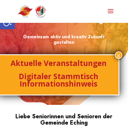
Open toolbar
Senioreninitiative Eching
Gemeinsam aktiv und kreativ Zukunft
gestalten
Aktuelle Veranstaltungen
Digitaler Stammtisch
Informationshinweis
Liebe Seniorinnen und Senioren der
Gemeinde Eching